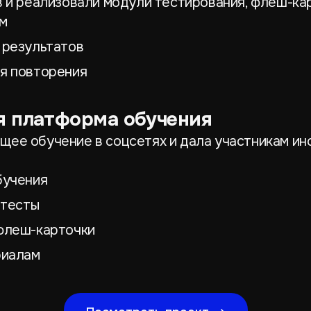
 и реализовали модули тестирования, флеш-кар
м
 результатов
я повторения
я платформа обучения
е обучение в соцсетях и дала участникам инс
бучения
 тесты
флеш-карточки
риалам