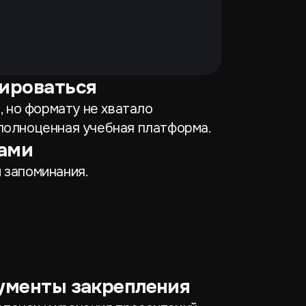
бироваться
, но формату не хватало
 полноценная учебная платформа.
ками
 запоминания.
рументы закрепления