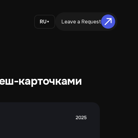
RU
Leave a Request
▼
леш-карточками