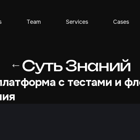
s
Team
Services
Cases
Суть Знаний
платформа с тестами и ф
ния